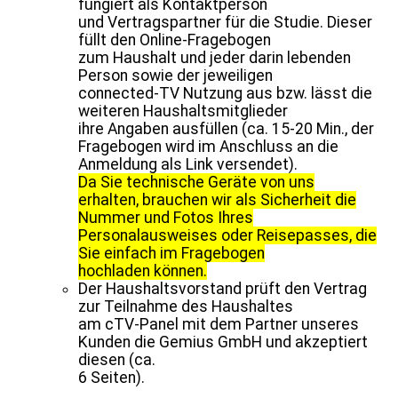
fungiert als Kontaktperson
und Vertragspartner für die Studie. Dieser
füllt den Online-Fragebogen
zum Haushalt und jeder darin lebenden
Person sowie der jeweiligen
connected-TV Nutzung aus bzw. lässt die
weiteren Haushaltsmitglieder
ihre Angaben ausfüllen (ca. 15-20 Min., der
Fragebogen wird im Anschluss an die
Anmeldung als Link versendet).
Da Sie technische Geräte von uns
erhalten, brauchen wir als Sicherheit die
Nummer und Fotos Ihres
Personalausweises oder Reisepasses, die
Sie einfach im Fragebogen
hochladen können.
Der Haushaltsvorstand prüft den Vertrag
zur Teilnahme des Haushaltes
am cTV-Panel mit dem Partner unseres
Kunden die Gemius GmbH und akzeptiert
diesen (ca.
6 Seiten).